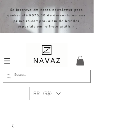
Se inscreva em nossa newsletter para
ganhar até R$75,00 de desconto em sua
primeira compra, além de brindes
especiais em e frete grátis !
BRL (R$)