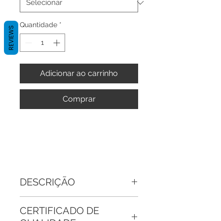
Quantidade
*
REVIEWS
Adicionar ao carrinho
Comprar
DESCRIÇÃO
Anel ajustável em prata
CERTIFICADO DE
950 esculpido à mão com Turmalina