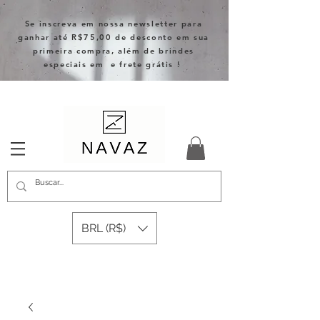
Se inscreva em nossa newsletter para
ganhar até R$75,00 de desconto em sua
primeira compra, além de brindes
especiais em e frete grátis !
BRL (R$)