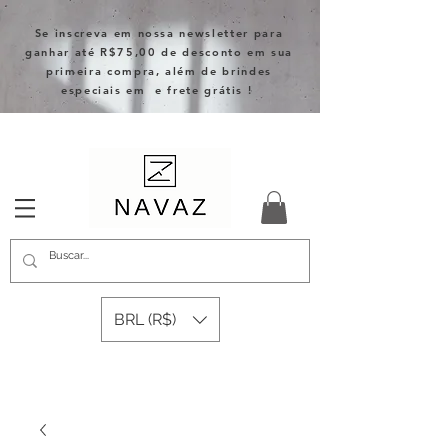
Se inscreva em nossa newsletter para
ganhar até R$75,00 de desconto em sua
primeira compra, além de brindes
especiais em e frete grátis !
BRL (R$)