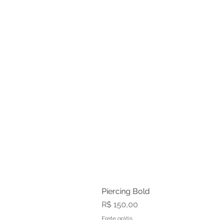
Piercing Bold
Preço
R$ 150,00
Frete grátis