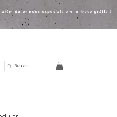
 além de brindes especiais em e frete grátis !
odular