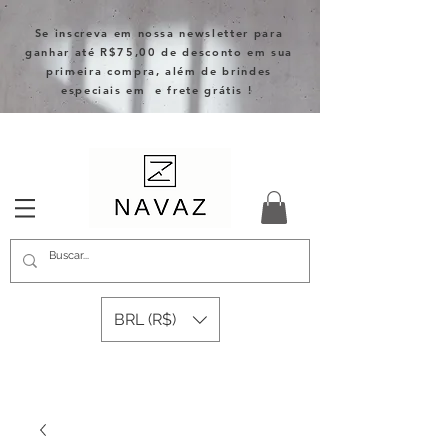
Se inscreva em nossa newsletter para
ganhar até R$75,00 de desconto em sua
primeira compra, além de brindes
especiais em e frete grátis !
BRL (R$)