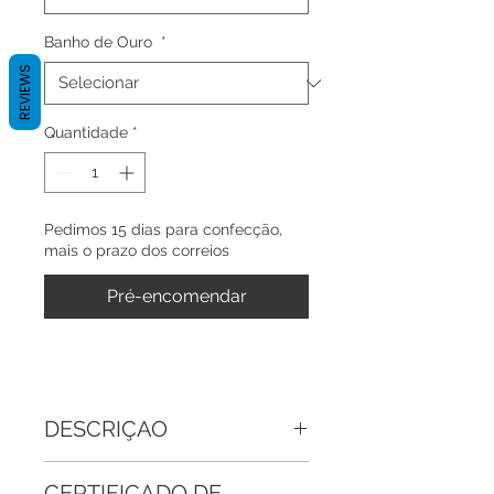
Banho de Ouro
*
REVIEWS
Quantidade
*
Pedimos 15 dias para confecção,
mais o prazo dos correios
Pré-encomendar
DESCRIÇAO
Joia esculpida a mão em prata 950
CERTIFICADO DE