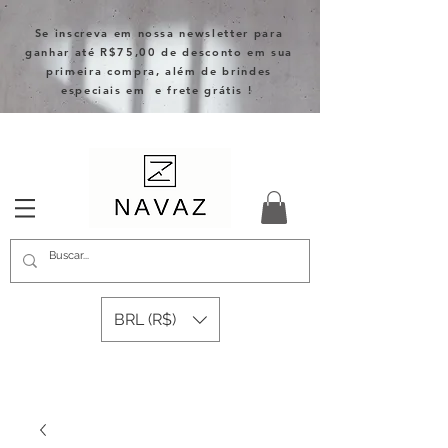
Se inscreva em nossa newsletter para
ganhar até R$75,00 de desconto em sua
primeira compra, além de brindes
especiais em e frete grátis !
BRL (R$)