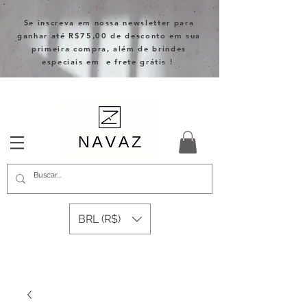
Se inscreva em nossa newsletter para
ganhar até R$75,00 de desconto em sua
primeira compra, além de brindes
especiais em e frete grátis !
BRL (R$)